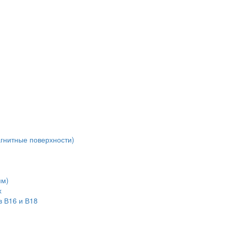
агнитные поверхности)
мм)
х
в В16 и В18