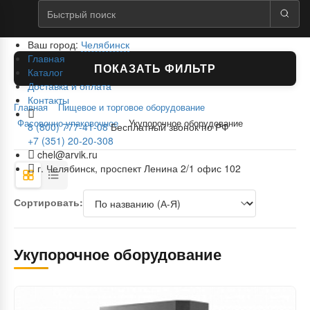
Ваш город:
Челябинск
Главная
ПОКАЗАТЬ ФИЛЬТР
Каталог
Доставка и оплата
Контакты
Главная
Пищевое и торговое оборудование
Фасовочно-упаковочное
Укупорочное оборудование
8 (800) 777-41-08
Бесплатный звонок по РФ
+7 (351) 20-20-308
chel@arvik.ru
г. Челябинск, проспект Ленина 2/1 офис 102
Сортировать:
Укупорочное оборудование