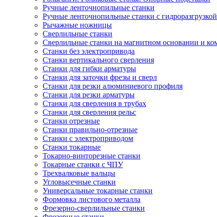
Ручные ленточнопильные станки
Ручные ленточнопильные станки с гидроразгрузкой
Рычажные ножницы
Сверлильные станки
Сверлильные станки на магнитном основании и к
Станки без электропривода
Станки вертикального сверления
Станки для гибки арматуры
Станки для заточки фрезы и сверл
Станки для резки алюминиевого профиля
Станки для резки арматуры
Станки для сверления в трубах
Станки для сверления рельс
Станки отрезные
Станки правильно-отрезные
Станки с электроприводом
Станки токарные
Токарно-винторезные станки
Токарные станки с ЧПУ
Трехвалковые вальцы
Угловысечные станки
Универсальные токарные станки
Формовка листового металла
Фрезерно-сверлильные станки
Фрезерные станки