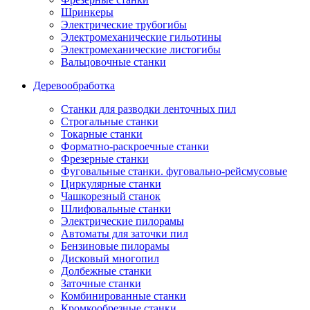
Шринкеры
Электрические трубогибы
Электромеханические гильотины
Электромеханические листогибы
Вальцовочные станки
Деревообработка
Станки для разводки ленточных пил
Строгальные станки
Токарные станки
Форматно-раскроечные станки
Фрезерные станки
Фуговальные станки. фуговально-рейсмусовые
Циркулярные станки
Чашкорезный станок
Шлифовальные станки
Электрические пилорамы
Автоматы для заточки пил
Бензиновые пилорамы
Дисковый многопил
Долбежные станки
Заточные станки
Комбинированные станки
Кромкообрезные станки