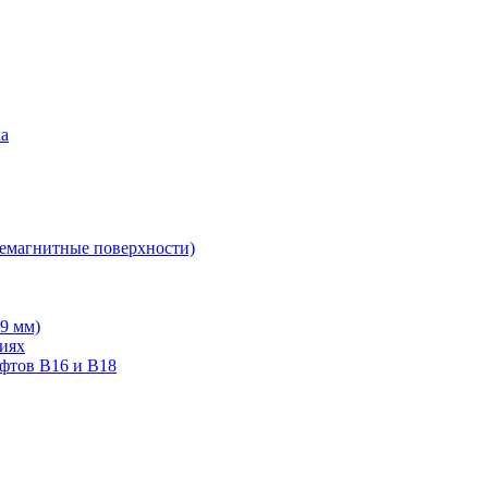
ка
немагнитные поверхности)
19 мм)
тиях
ифтов В16 и В18