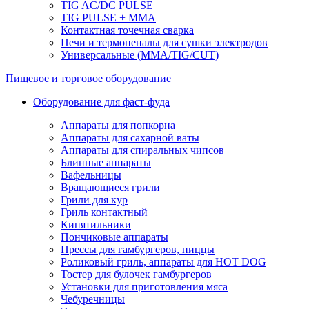
TIG AC/DC PULSE
TIG PULSE + MMA
Контактная точечная сварка
Печи и термопеналы для сушки электродов
Универсальные (MMA/TIG/CUT)
Пищевое и торговое оборудование
Оборудование для фаст-фуда
Аппараты для попкорна
Аппараты для сахарной ваты
Аппараты для спиральных чипсов
Блинные аппараты
Вафельницы
Вращающиеся грили
Грили для кур
Гриль контактный
Кипятильники
Пончиковые аппараты
Прессы для гамбургеров, пиццы
Роликовый гриль, аппараты для HOT DOG
Тостер для булочек гамбургеров
Установки для приготовления мяса
Чебуречницы