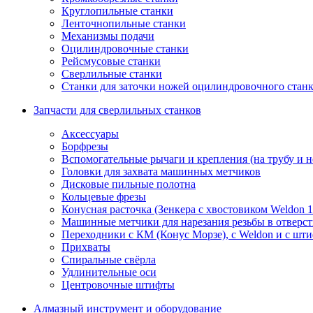
Круглопильные станки
Ленточнопильные станки
Механизмы подачи
Оцилиндровочные станки
Рейсмусовые станки
Сверлильные станки
Станки для заточки ножей оцилиндровочного стан
Запчасти для сверлильных станков
Аксессуары
Борфрезы
Вспомогательные рычаги и крепления (на трубу и 
Головки для захвата машинных метчиков
Дисковые пильные полотна
Кольцевые фрезы
Конусная расточка (Зенкера с хвостовиком Weldon 
Машинные метчики для нарезания резьбы в отверс
Переходники с КМ (Конус Морзе), с Weldon и с шт
Прихваты
Спиральные свёрла
Удлинительные оси
Центровочные штифты
Алмазный инструмент и оборудование