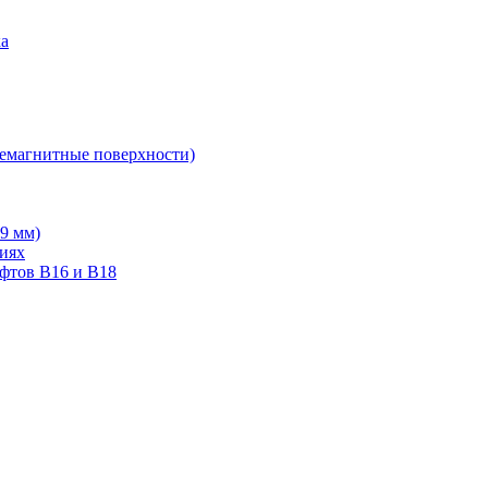
ка
немагнитные поверхности)
19 мм)
тиях
ифтов В16 и В18