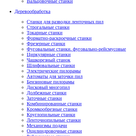
Вальцовочные станки
Деревообработка
Станки для разводки ленточных пил
Строгальные станки
Токарные станки
Форматно-раскроечные станки
Фрезерные станки
Фуговальные станки. фуговально-рейсмусовые
Циркулярные станки
Чашкорезный станок
Шлифовальные станки
Электрические пилорамы
Автоматы для заточки пил
Бензиновые пилорамы
Дисковый многопил
Долбежные станки
Заточные станки
Комбинированные станки
Кромкообрезные станки
Круглопильные станки
Ленточнопильные станки
Механизмы подачи
Оцилиндровочные станки