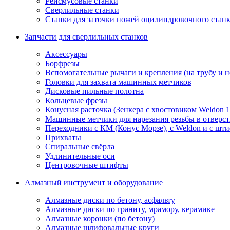
Рейсмусовые станки
Сверлильные станки
Станки для заточки ножей оцилиндровочного стан
Запчасти для сверлильных станков
Аксессуары
Борфрезы
Вспомогательные рычаги и крепления (на трубу и 
Головки для захвата машинных метчиков
Дисковые пильные полотна
Кольцевые фрезы
Конусная расточка (Зенкера с хвостовиком Weldon 
Машинные метчики для нарезания резьбы в отверс
Переходники с КМ (Конус Морзе), с Weldon и с шт
Прихваты
Спиральные свёрла
Удлинительные оси
Центровочные штифты
Алмазный инструмент и оборудование
Алмазные диски по бетону, асфальту
Алмазные диски по граниту, мрамору, керамике
Алмазные коронки (по бетону)
Алмазные шлифовальные круги