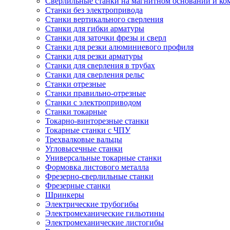
Сверлильные станки на магнитном основании и к
Станки без электропривода
Станки вертикального сверления
Станки для гибки арматуры
Станки для заточки фрезы и сверл
Станки для резки алюминиевого профиля
Станки для резки арматуры
Станки для сверления в трубах
Станки для сверления рельс
Станки отрезные
Станки правильно-отрезные
Станки с электроприводом
Станки токарные
Токарно-винторезные станки
Токарные станки с ЧПУ
Трехвалковые вальцы
Угловысечные станки
Универсальные токарные станки
Формовка листового металла
Фрезерно-сверлильные станки
Фрезерные станки
Шринкеры
Электрические трубогибы
Электромеханические гильотины
Электромеханические листогибы