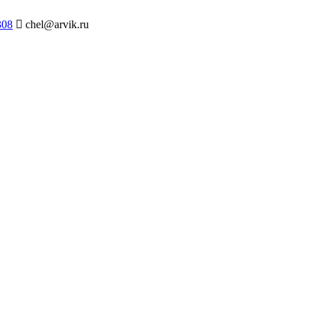
308
chel@arvik.ru