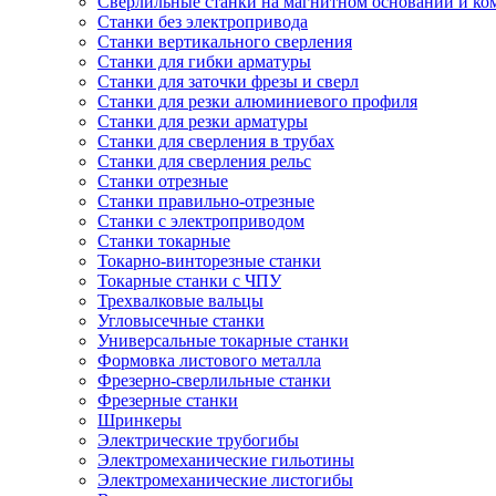
Сверлильные станки на магнитном основании и к
Станки без электропривода
Станки вертикального сверления
Станки для гибки арматуры
Станки для заточки фрезы и сверл
Станки для резки алюминиевого профиля
Станки для резки арматуры
Станки для сверления в трубах
Станки для сверления рельс
Станки отрезные
Станки правильно-отрезные
Станки с электроприводом
Станки токарные
Токарно-винторезные станки
Токарные станки с ЧПУ
Трехвалковые вальцы
Угловысечные станки
Универсальные токарные станки
Формовка листового металла
Фрезерно-сверлильные станки
Фрезерные станки
Шринкеры
Электрические трубогибы
Электромеханические гильотины
Электромеханические листогибы