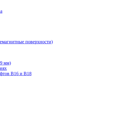
ка
немагнитные поверхности)
19 мм)
тиях
ифтов В16 и В18