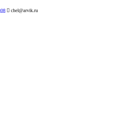
308
chel@arvik.ru