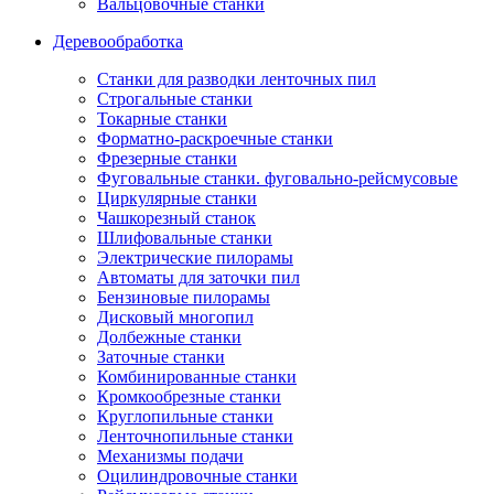
Вальцовочные станки
Деревообработка
Станки для разводки ленточных пил
Строгальные станки
Токарные станки
Форматно-раскроечные станки
Фрезерные станки
Фуговальные станки. фуговально-рейсмусовые
Циркулярные станки
Чашкорезный станок
Шлифовальные станки
Электрические пилорамы
Автоматы для заточки пил
Бензиновые пилорамы
Дисковый многопил
Долбежные станки
Заточные станки
Комбинированные станки
Кромкообрезные станки
Круглопильные станки
Ленточнопильные станки
Механизмы подачи
Оцилиндровочные станки