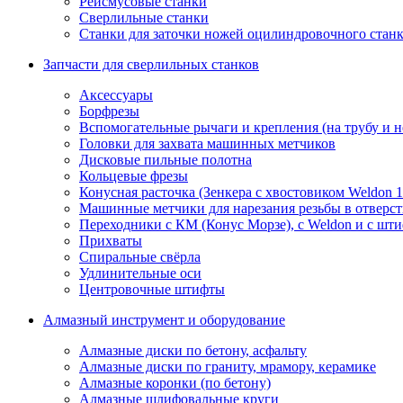
Рейсмусовые станки
Сверлильные станки
Станки для заточки ножей оцилиндровочного стан
Запчасти для сверлильных станков
Аксессуары
Борфрезы
Вспомогательные рычаги и крепления (на трубу и 
Головки для захвата машинных метчиков
Дисковые пильные полотна
Кольцевые фрезы
Конусная расточка (Зенкера с хвостовиком Weldon 
Машинные метчики для нарезания резьбы в отверс
Переходники с КМ (Конус Морзе), с Weldon и с шт
Прихваты
Спиральные свёрла
Удлинительные оси
Центровочные штифты
Алмазный инструмент и оборудование
Алмазные диски по бетону, асфальту
Алмазные диски по граниту, мрамору, керамике
Алмазные коронки (по бетону)
Алмазные шлифовальные круги