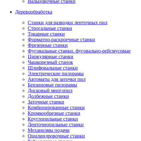
Вальцовочные станки
Деревообработка
Станки для разводки ленточных пил
Строгальные станки
Токарные станки
Форматно-раскроечные станки
Фрезерные станки
Фуговальные станки. фуговально-рейсмусовые
Циркулярные станки
Чашкорезный станок
Шлифовальные станки
Электрические пилорамы
Автоматы для заточки пил
Бензиновые пилорамы
Дисковый многопил
Долбежные станки
Заточные станки
Комбинированные станки
Кромкообрезные станки
Круглопильные станки
Ленточнопильные станки
Механизмы подачи
Оцилиндровочные станки