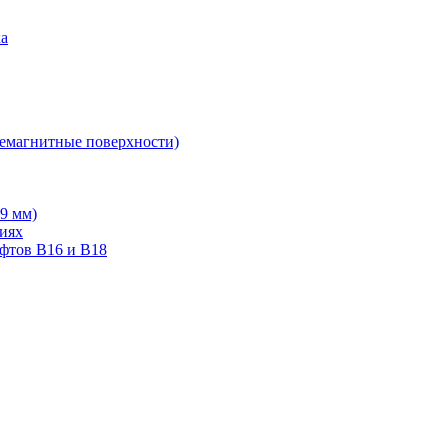
ка
немагнитные поверхности)
19 мм)
тиях
ифтов В16 и В18