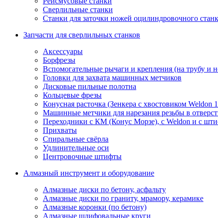
Рейсмусовые станки
Сверлильные станки
Станки для заточки ножей оцилиндровочного стан
Запчасти для сверлильных станков
Аксессуары
Борфрезы
Вспомогательные рычаги и крепления (на трубу и 
Головки для захвата машинных метчиков
Дисковые пильные полотна
Кольцевые фрезы
Конусная расточка (Зенкера с хвостовиком Weldon 
Машинные метчики для нарезания резьбы в отверс
Переходники с КМ (Конус Морзе), с Weldon и с шт
Прихваты
Спиральные свёрла
Удлинительные оси
Центровочные штифты
Алмазный инструмент и оборудование
Алмазные диски по бетону, асфальту
Алмазные диски по граниту, мрамору, керамике
Алмазные коронки (по бетону)
Алмазные шлифовальные круги