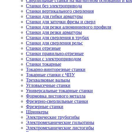
Сверлильные станки на магнитном основании и к
Станки без электропривода
Станки вертикального сверления
Станки для гибки арматуры
Станки для заточки фрезы и сверл
Станки для резки алюминиевого профиля
Станки для резки арматуры
Станки для сверления в трубах
Станки для сверления рельс
Станки отрезные
Станки правильно-отрезные
Станки с электроприводом
Станки токарные
Токарно-винторезные станки
Токарные станки с ЧПУ
Трехвалковые вальцы
Угловысечные станки
Универсальные токарные станки
Формовка листового металла
Фрезерно-сверлильные станки
Фрезерные станки
Шринкеры
Электрические трубогибы
Электромеханические гильотины
Электромеханические листогибы