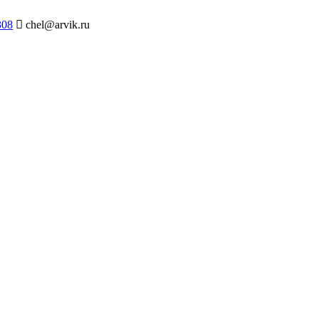
308
chel@arvik.ru