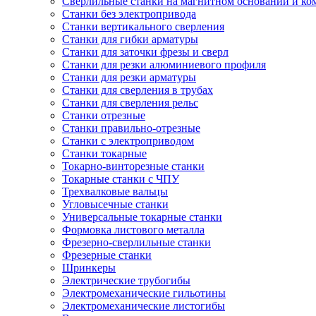
Сверлильные станки на магнитном основании и к
Станки без электропривода
Станки вертикального сверления
Станки для гибки арматуры
Станки для заточки фрезы и сверл
Станки для резки алюминиевого профиля
Станки для резки арматуры
Станки для сверления в трубах
Станки для сверления рельс
Станки отрезные
Станки правильно-отрезные
Станки с электроприводом
Станки токарные
Токарно-винторезные станки
Токарные станки с ЧПУ
Трехвалковые вальцы
Угловысечные станки
Универсальные токарные станки
Формовка листового металла
Фрезерно-сверлильные станки
Фрезерные станки
Шринкеры
Электрические трубогибы
Электромеханические гильотины
Электромеханические листогибы