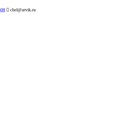
308
chel@arvik.ru