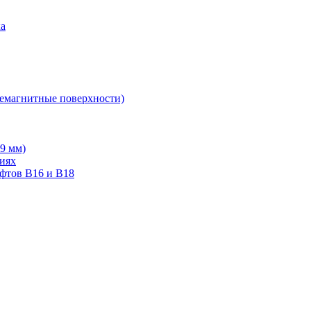
ка
немагнитные поверхности)
19 мм)
тиях
ифтов В16 и В18