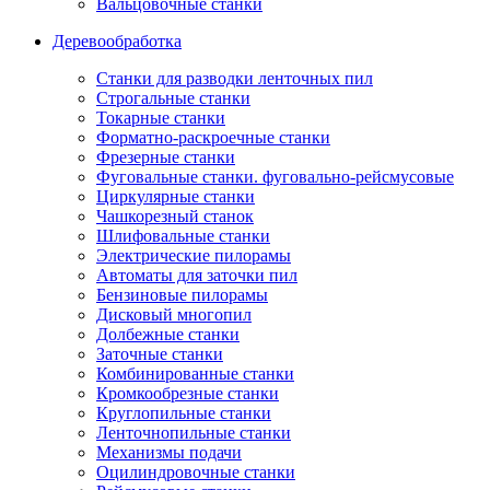
Вальцовочные станки
Деревообработка
Станки для разводки ленточных пил
Строгальные станки
Токарные станки
Форматно-раскроечные станки
Фрезерные станки
Фуговальные станки. фуговально-рейсмусовые
Циркулярные станки
Чашкорезный станок
Шлифовальные станки
Электрические пилорамы
Автоматы для заточки пил
Бензиновые пилорамы
Дисковый многопил
Долбежные станки
Заточные станки
Комбинированные станки
Кромкообрезные станки
Круглопильные станки
Ленточнопильные станки
Механизмы подачи
Оцилиндровочные станки