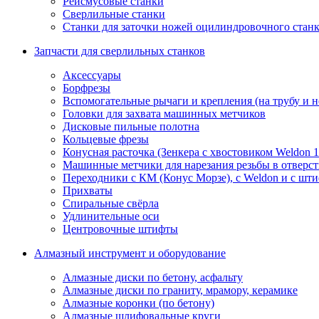
Рейсмусовые станки
Сверлильные станки
Станки для заточки ножей оцилиндровочного стан
Запчасти для сверлильных станков
Аксессуары
Борфрезы
Вспомогательные рычаги и крепления (на трубу и 
Головки для захвата машинных метчиков
Дисковые пильные полотна
Кольцевые фрезы
Конусная расточка (Зенкера с хвостовиком Weldon 
Машинные метчики для нарезания резьбы в отверс
Переходники с КМ (Конус Морзе), с Weldon и с шт
Прихваты
Спиральные свёрла
Удлинительные оси
Центровочные штифты
Алмазный инструмент и оборудование
Алмазные диски по бетону, асфальту
Алмазные диски по граниту, мрамору, керамике
Алмазные коронки (по бетону)
Алмазные шлифовальные круги