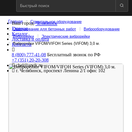
Главная
Строительное оборудование
Ваш город:
Челябинск
Главная
Оборудование для бетонных работ
Виброоборудование
Каталог
Виброрейки
Электрические виброрейки
Доставка и оплата
Виброрейки VIFOM/VIFOH Series (VIFOM) 3,0 м.
Контакты
8 (800) 777-41-08
Бесплатный звонок по РФ
+7 (351) 20-20-308
chel@arvik.ru
г. Челябинск, проспект Ленина 2/1 офис 102