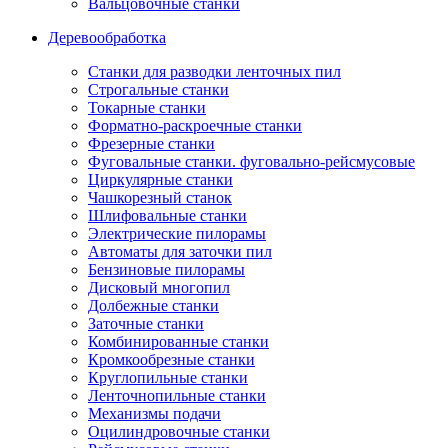
Вальцовочные станки
Деревообработка
Станки для разводки ленточных пил
Строгальные станки
Токарные станки
Форматно-раскроечные станки
Фрезерные станки
Фуговальные станки. фуговально-рейсмусовые
Циркулярные станки
Чашкорезный станок
Шлифовальные станки
Электрические пилорамы
Автоматы для заточки пил
Бензиновые пилорамы
Дисковый многопил
Долбежные станки
Заточные станки
Комбинированные станки
Кромкообрезные станки
Круглопильные станки
Ленточнопильные станки
Механизмы подачи
Оцилиндровочные станки