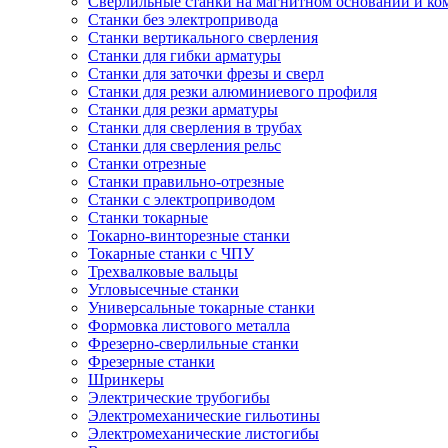
Сверлильные станки на магнитном основании и к
Станки без электропривода
Станки вертикального сверления
Станки для гибки арматуры
Станки для заточки фрезы и сверл
Станки для резки алюминиевого профиля
Станки для резки арматуры
Станки для сверления в трубах
Станки для сверления рельс
Станки отрезные
Станки правильно-отрезные
Станки с электроприводом
Станки токарные
Токарно-винторезные станки
Токарные станки с ЧПУ
Трехвалковые вальцы
Угловысечные станки
Универсальные токарные станки
Формовка листового металла
Фрезерно-сверлильные станки
Фрезерные станки
Шринкеры
Электрические трубогибы
Электромеханические гильотины
Электромеханические листогибы