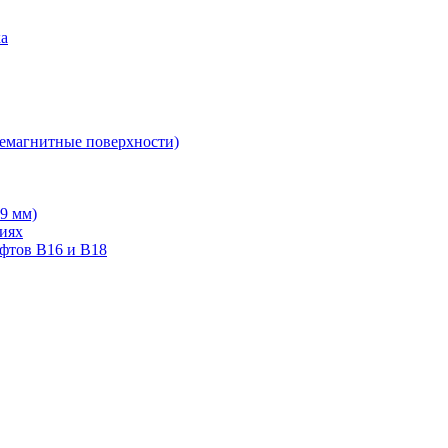
ка
немагнитные поверхности)
19 мм)
тиях
ифтов В16 и В18