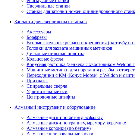
Рейсмусовые станки
Сверлильные станки
Станки для заточки ножей оцилиндровочного стан
Запчасти для сверлильных станков
Аксессуары
Борфрезы
Вспомогательные рычаги и крепления (на трубу и 
Головки для захвата машинных метчиков
Дисковые пильные полотна
Кольцевые фрезы
Конусная расточка (Зенкера с хвостовиком Weldon 
Машинные метчики для нарезания резьбы в отверс
Переходники с КМ (Конус Морзе), с Weldon и с шт
Прихваты
Спиральные свёрла
Удлинительные оси
Центровочные штифты
Алмазный инструмент и оборудование
Алмазные диски по бетону, асфальту
Алмазные диски по граниту, мрамору, керамике
Алмазные коронки (по бетону)
Алмазные шлифовальные круги