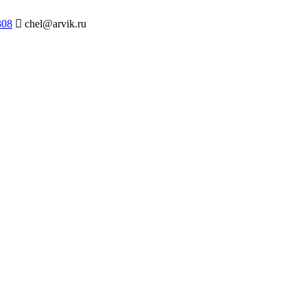
308
chel@arvik.ru