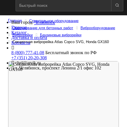
Главная
Строительное оборудование
Ваш город:
Челябинск
Главная
Оборудование для бетонных работ
Виброоборудование
Каталог
Виброрейки
Бензиновые виброрейки
Доставка и оплата
Секционная виброрейка Atlas Copco SVG, Honda GX160
Контакты
8 (800) 777-41-08
Бесплатный звонок по РФ
+7 (351) 20-20-308
chel@arvik.ru
г. Челябинск, проспект Ленина 2/1 офис 102