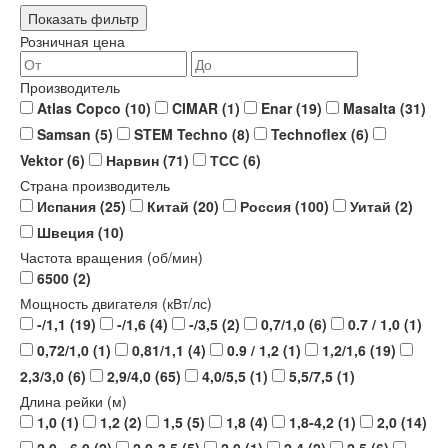
Показать фильтр
Розничная цена
Производитель
Atlas Copco
(10)
CIMAR
(1)
Enar
(19)
Masalta
(31)
Samsan
(5)
STEM Techno
(8)
Technoflex
(6)
Vektor
(6)
Нарвин
(71)
ТСС
(6)
Страна производитель
Испания
(25)
Китай
(20)
Россия
(100)
Уитай
(2)
Швеция
(10)
Частота вращения (об/мин)
6500
(2)
Мощность двигателя (кВт/лс)
-/1,1
(19)
-/1,6
(4)
-/3,5
(2)
0,7/1,0
(6)
0.7 / 1,0
(1)
0,72/1,0
(1)
0,81/1,1
(4)
0.9 / 1,2
(1)
1,2/1,6
(19)
2,3/3,0
(6)
2,9/4,0
(65)
4,0/5,5
(1)
5,5/7,5
(1)
Длина рейки (м)
1,0
(1)
1,2
(2)
1,5
(5)
1,8
(4)
1,8-4,2
(1)
2,0
(14)