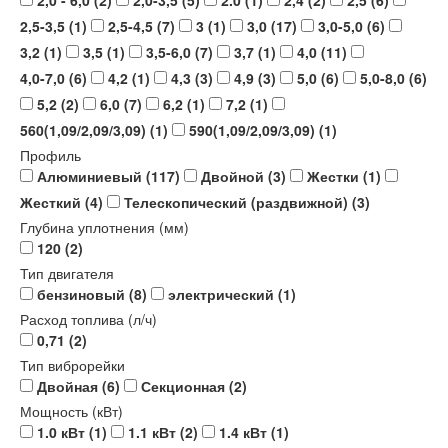
2,0 - 6,0
(2)
2,0-3,5
(5)
2.0
(1)
2,4
(2)
2,5
(6)
2,5-3,5
(1)
2,5-4,5
(7)
3
(1)
3,0
(17)
3,0-5,0
(6)
3,2
(1)
3,5
(1)
3,5-6,0
(7)
3,7
(1)
4,0
(11)
4,0-7,0
(6)
4,2
(1)
4,3
(3)
4,9
(3)
5,0
(6)
5,0-8,0
(6)
5,2
(2)
6,0
(7)
6,2
(1)
7,2
(1)
560(1,09/2,09/3,09)
(1)
590(1,09/2,09/3,09)
(1)
Профиль
Алюминиевый
(117)
Двойной
(3)
Жестки
(1)
Жесткий
(4)
Телескопический (раздвижной)
(3)
Глубина уплотнения (мм)
120
(2)
Тип двигателя
бензиновый
(8)
электрический
(1)
Расход топлива (л/ч)
0,71
(2)
Тип виброрейки
Двойная
(6)
Секционная
(2)
Мощность (кВт)
1.0 кВт
(1)
1.1 кВт
(2)
1.4 кВт
(1)