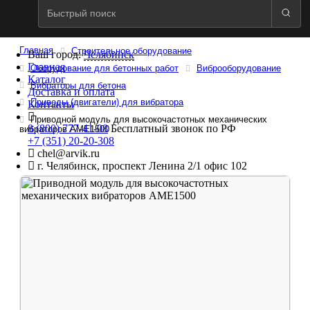
Главная
Строительное оборудование
Ваш город:
Челябинск
Главная
Оборудование для бетонных работ
Виброоборудование
Каталог
Вибраторы для бетона
Доставка и оплата
Приводы (двигатели) для вибратора
Контакты
Приводной модуль для высокочастотных механических
8 (800) 777-41-08
Бесплатный звонок по РФ
вибраторов AME1500
+7 (351) 20-20-308
chel@arvik.ru
г. Челябинск, проспект Ленина 2/1 офис 102