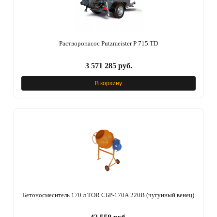
Растворонасос Putzmeister P 715 TD
3 571 285 руб.
В корзину
Бетоносмеситель 170 л TOR СБР-170А 220В (чугунный венец)