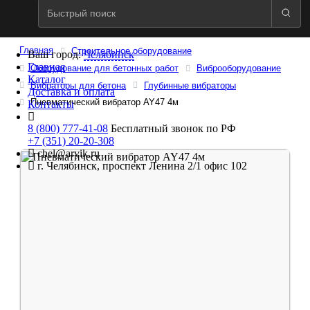
Главная
Строительное оборудование
Ваш город:
Челябинск
Главная
Оборудование для бетонных работ
Виброоборудование
Каталог
Вибраторы для бетона
Глубинные вибраторы
Доставка и оплата
Пневматический вибратор AY47 4м
Контакты
8 (800) 777-41-08
Бесплатный звонок по РФ
+7 (351) 20-20-308
chel@arvik.ru
г. Челябинск, проспект Ленина 2/1 офис 102