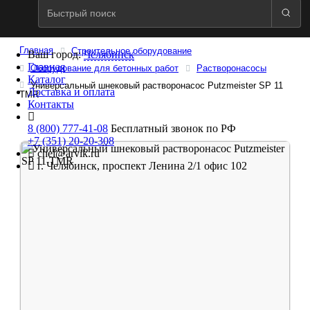
Главная
Строительное оборудование
Ваш город:
Челябинск
Главная
Оборудование для бетонных работ
Растворонасосы
Каталог
Универсальный шнековый растворонасос Putzmeister SP 11
Доставка и оплата
TMR
Контакты
8 (800) 777-41-08
Бесплатный звонок по РФ
+7 (351) 20-20-308
chel@arvik.ru
г. Челябинск, проспект Ленина 2/1 офис 102