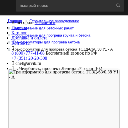
Главная
Строительное оборудование
Ваш город:
Челябинск
Главная
Оборудование для бетонных работ
Каталог
Оборудование для прогрева грунта и бетона
Доставка и оплата
Трансформаторы для прогрева бетона
Контакты
Трансформатор для прогрева бетона ТСЗД-63/0,38 У1 - А
8 (800) 777-41-08
Бесплатный звонок по РФ
+7 (351) 20-20-308
chel@arvik.ru
г. Челябинск, проспект Ленина 2/1 офис 102