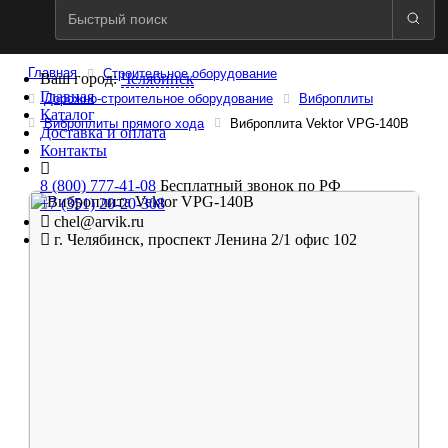
Главная
Строительное оборудование
Ваш город:
Челябинск
Главная
Дорожно-строительное оборудование
Виброплиты
Каталог
Виброплиты прямого хода
Виброплита Vektor VPG-140B
Доставка и оплата
Контакты
8 (800) 777-41-08
Бесплатный звонок по РФ
+7 (351) 20-20-308
chel@arvik.ru
г. Челябинск, проспект Ленина 2/1 офис 102