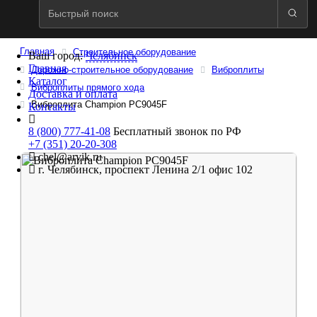
Главная
Строительное оборудование
Ваш город:
Челябинск
Главная
Дорожно-строительное оборудование
Виброплиты
Каталог
Виброплиты прямого хода
Доставка и оплата
Виброплита Champion PC9045F
Контакты
8 (800) 777-41-08
Бесплатный звонок по РФ
+7 (351) 20-20-308
chel@arvik.ru
г. Челябинск, проспект Ленина 2/1 офис 102