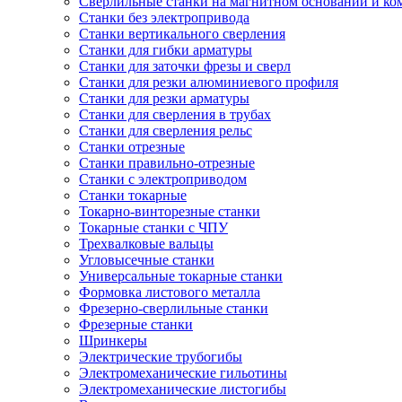
Сверлильные станки на магнитном основании и к
Станки без электропривода
Станки вертикального сверления
Станки для гибки арматуры
Станки для заточки фрезы и сверл
Станки для резки алюминиевого профиля
Станки для резки арматуры
Станки для сверления в трубах
Станки для сверления рельс
Станки отрезные
Станки правильно-отрезные
Станки с электроприводом
Станки токарные
Токарно-винторезные станки
Токарные станки с ЧПУ
Трехвалковые вальцы
Угловысечные станки
Универсальные токарные станки
Формовка листового металла
Фрезерно-сверлильные станки
Фрезерные станки
Шринкеры
Электрические трубогибы
Электромеханические гильотины
Электромеханические листогибы