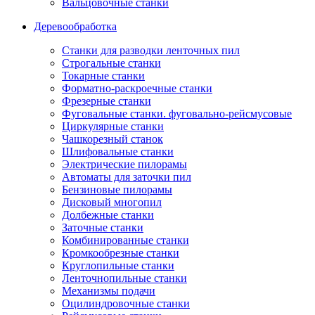
Вальцовочные станки
Деревообработка
Станки для разводки ленточных пил
Строгальные станки
Токарные станки
Форматно-раскроечные станки
Фрезерные станки
Фуговальные станки. фуговально-рейсмусовые
Циркулярные станки
Чашкорезный станок
Шлифовальные станки
Электрические пилорамы
Автоматы для заточки пил
Бензиновые пилорамы
Дисковый многопил
Долбежные станки
Заточные станки
Комбинированные станки
Кромкообрезные станки
Круглопильные станки
Ленточнопильные станки
Механизмы подачи
Оцилиндровочные станки