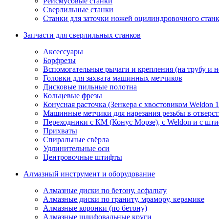
Рейсмусовые станки
Сверлильные станки
Станки для заточки ножей оцилиндровочного стан
Запчасти для сверлильных станков
Аксессуары
Борфрезы
Вспомогательные рычаги и крепления (на трубу и 
Головки для захвата машинных метчиков
Дисковые пильные полотна
Кольцевые фрезы
Конусная расточка (Зенкера с хвостовиком Weldon 
Машинные метчики для нарезания резьбы в отверс
Переходники с КМ (Конус Морзе), с Weldon и с шт
Прихваты
Спиральные свёрла
Удлинительные оси
Центровочные штифты
Алмазный инструмент и оборудование
Алмазные диски по бетону, асфальту
Алмазные диски по граниту, мрамору, керамике
Алмазные коронки (по бетону)
Алмазные шлифовальные круги