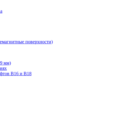
ка
немагнитные поверхности)
19 мм)
тиях
ифтов В16 и В18