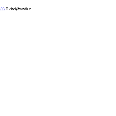
308
chel@arvik.ru