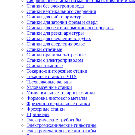
Сверлильные станки на магнитном основании и к
Станки без электропривода
Станки вертикального сверления
Станки для гибки арматуры
Станки для заточки фрезы и сверл
Станки для резки алюминиевого профиля
Станки для резки арматуры
Станки для сверления в трубах
Станки для сверления рельс
Станки отрезные
Станки правильно-отрезные
Станки с электроприводом
Станки токарные
Токарно-винторезные станки
Токарные станки с ЧПУ
Трехвалковые вальцы
Угловысечные станки
Универсальные токарные станки
Формовка листового металла
Фрезерно-сверлильные станки
Фрезерные станки
Шринкеры
Электрические трубогибы
Электромеханические гильотины
Электромеханические листогибы