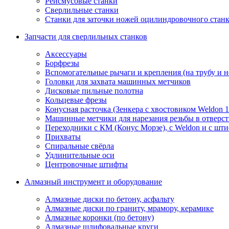
Рейсмусовые станки
Сверлильные станки
Станки для заточки ножей оцилиндровочного стан
Запчасти для сверлильных станков
Аксессуары
Борфрезы
Вспомогательные рычаги и крепления (на трубу и 
Головки для захвата машинных метчиков
Дисковые пильные полотна
Кольцевые фрезы
Конусная расточка (Зенкера с хвостовиком Weldon 
Машинные метчики для нарезания резьбы в отверс
Переходники с КМ (Конус Морзе), с Weldon и с шт
Прихваты
Спиральные свёрла
Удлинительные оси
Центровочные штифты
Алмазный инструмент и оборудование
Алмазные диски по бетону, асфальту
Алмазные диски по граниту, мрамору, керамике
Алмазные коронки (по бетону)
Алмазные шлифовальные круги