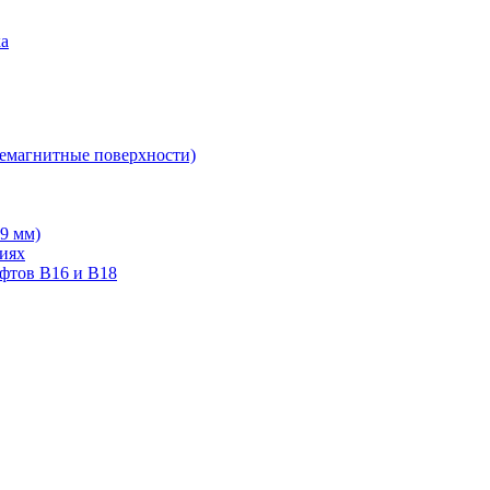
ка
немагнитные поверхности)
19 мм)
тиях
ифтов В16 и В18