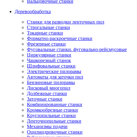
Вальцовочные станки
Деревообработка
Станки для разводки ленточных пил
Строгальные станки
Токарные станки
Форматно-раскроечные станки
Фрезерные станки
Фуговальные станки. фуговально-рейсмусовые
Циркулярные станки
Чашкорезный станок
Шлифовальные станки
Электрические пилорамы
Автоматы для заточки пил
Бензиновые пилорамы
Дисковый многопил
Долбежные станки
Заточные станки
Комбинированные станки
Кромкообрезные станки
Круглопильные станки
Ленточнопильные станки
Механизмы подачи
Оцилиндровочные станки