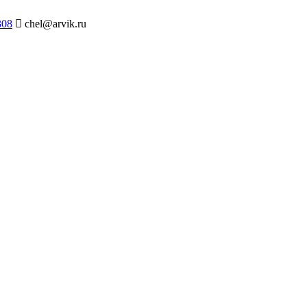
308
chel@arvik.ru