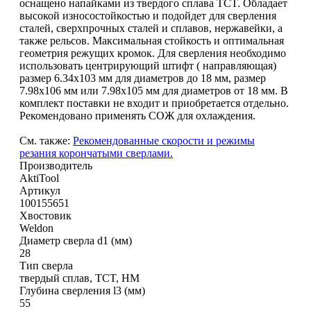
оснащено напайками из твердого сплава TCT. Обладает
высокой износостойкостью и подойдет для сверления
сталей, сверхпрочных сталей и сплавов, нержавейки, а
также рельсов. Максимальная стойкость и оптимальная
геометрия режущих кромок. Для сверления необходимо
использовать центрирующий штифт ( направляющая)
размер 6.34х103 мм для диаметров до 18 мм, размер
7.98х106 мм или 7.98х105 мм для диаметров от 18 мм. В
комплект поставки не входит и приобретается отдельно.
Рекомендовано применять СОЖ для охлаждения.
См. также:
Рекомендованные скорости и режимы
резания корончатыми сверлами.
Производитель
AktiTool
Артикул
100155651
Хвостовик
Weldon
Диаметр сверла d1 (мм)
28
Тип сверла
твердый сплав, TCT, HM
Глубина сверления l3 (мм)
55