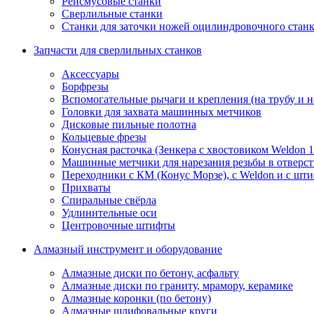
Рейсмусовые станки
Сверлильные станки
Станки для заточки ножей оцилиндровочного стан
Запчасти для сверлильных станков
Аксессуары
Борфрезы
Вспомогательные рычаги и крепления (на трубу и 
Головки для захвата машинных метчиков
Дисковые пильные полотна
Кольцевые фрезы
Конусная расточка (Зенкера с хвостовиком Weldon 
Машинные метчики для нарезания резьбы в отверс
Переходники с КМ (Конус Морзе), с Weldon и с шт
Прихваты
Спиральные свёрла
Удлинительные оси
Центровочные штифты
Алмазный инструмент и оборудование
Алмазные диски по бетону, асфальту
Алмазные диски по граниту, мрамору, керамике
Алмазные коронки (по бетону)
Алмазные шлифовальные круги