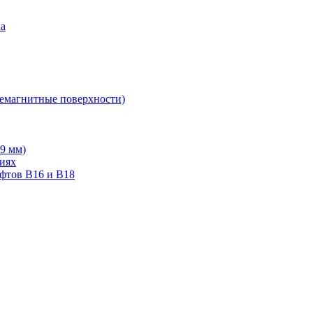
ка
немагнитные поверхности)
19 мм)
тиях
ифтов В16 и В18