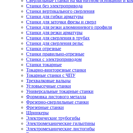
Сверлильные станки на магнитном основании и к
Станки без электропривода
Станки вертикального сверления
Станки для гибки арматуры
Станки для заточки фрезы и сверл
Станки для резки алюминиевого профиля
Станки для резки арматуры
Станки для сверления в трубах
Станки для сверления рельс
Станки отрезные
Станки правильно-отрезные
Станки с электроприводом
Станки токарные
Токарно-винторезные станки
Токарные станки с ЧПУ
Трехвалковые вальцы
Угловысечные станки
Универсальные токарные станки
Формовка листового металла
Фрезерно-сверлильные станки
Фрезерные станки
Шринкеры
Электрические трубогибы
Электромеханические гильотины
Электромеханические листогибы