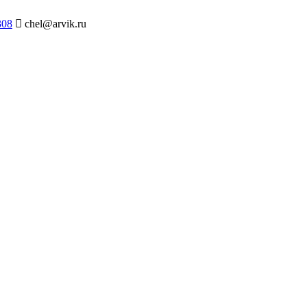
308
chel@arvik.ru