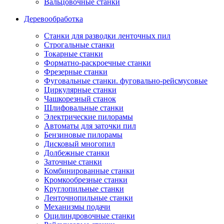
Вальцовочные станки
Деревообработка
Станки для разводки ленточных пил
Строгальные станки
Токарные станки
Форматно-раскроечные станки
Фрезерные станки
Фуговальные станки. фуговально-рейсмусовые
Циркулярные станки
Чашкорезный станок
Шлифовальные станки
Электрические пилорамы
Автоматы для заточки пил
Бензиновые пилорамы
Дисковый многопил
Долбежные станки
Заточные станки
Комбинированные станки
Кромкообрезные станки
Круглопильные станки
Ленточнопильные станки
Механизмы подачи
Оцилиндровочные станки