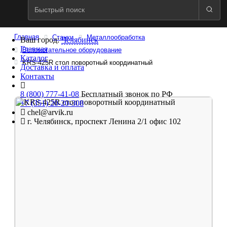
Главная
Станки
Металлообработка
Ваш город:
Челябинск
Главная
Вспомогательное оборудование
Каталог
KRS-425R стол поворотный координатный
Доставка и оплата
Контакты
8 (800) 777-41-08
Бесплатный звонок по РФ
+7 (351) 20-20-308
chel@arvik.ru
г. Челябинск, проспект Ленина 2/1 офис 102