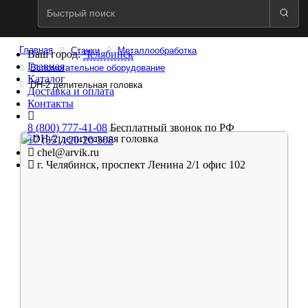
Главная
Станки
Металлообработка
Ваш город:
Челябинск
Главная
Вспомогательное оборудование
Каталог
DH-2 делительная головка
Доставка и оплата
Контакты
8 (800) 777-41-08
Бесплатный звонок по РФ
+7 (351) 20-20-308
chel@arvik.ru
г. Челябинск, проспект Ленина 2/1 офис 102