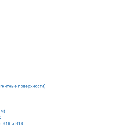
агнитные поверхности)
мм)
х
в В16 и В18