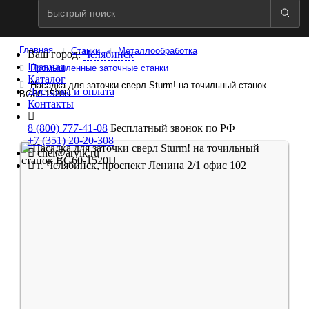
Главная
Станки
Металлообработка
Ваш город:
Челябинск
Главная
Промышленные заточные станки
Каталог
Насадка для заточки сверл Sturm! на точильный станок
Доставка и оплата
BG60-1520U
Контакты
8 (800) 777-41-08
Бесплатный звонок по РФ
+7 (351) 20-20-308
chel@arvik.ru
г. Челябинск, проспект Ленина 2/1 офис 102