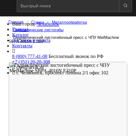
Главная
Станки
Металлообработка
Ваш город:
Челябинск
Главная
Гидравлические листогибы
Каталог
Гидравлический листогибочный пресс с ЧПУ MetMachine
Доставка и оплата
SBPA-4016N E310P
Контакты
8 (800) 777-41-08
Бесплатный звонок по РФ
+7 (351) 20-20-308
chel@arvik.ru
г. Челябинск, проспект Ленина 2/1 офис 102