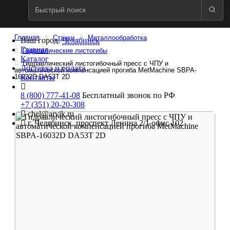
Главная
Станки
Металлообработка
Ваш город:
Челябинск
Главная
Гидравлические листогибы
Каталог
Гидравлический листогибочный пресс с ЧПУ и
Доставка и оплата
автоматической компенсацией прогиба MetMachine SBPA-
Контакты
16032D DA53T 2D
8 (800) 777-41-08
Бесплатный звонок по РФ
+7 (351) 20-20-308
chel@arvik.ru
г. Челябинск, проспект Ленина 2/1 офис 102