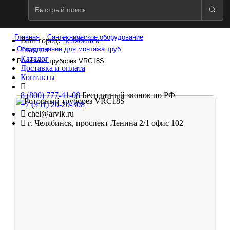
Главная
Сантехническое оборудование
Ваш город:
Челябинск
Оборудование для монтажа труб
Главная
Каталог
Роторный труборез VRC18S
Доставка и оплата
Контакты
8 (800) 777-41-08
Бесплатный звонок по РФ
+7 (351) 20-20-308
chel@arvik.ru
г. Челябинск, проспект Ленина 2/1 офис 102