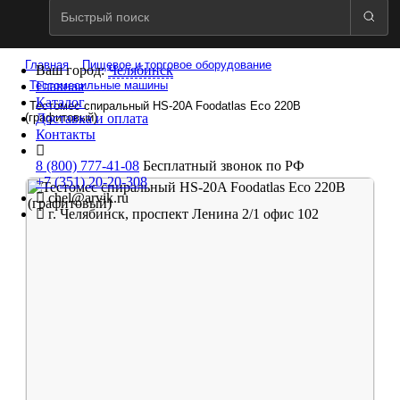
Главная
Пищевое и торговое оборудование
Ваш город:
Челябинск
Тестомесильные машины
Главная
Каталог
Тестомес спиральный HS-20A Foodatlas Eco 220В
(графитовый)
Доставка и оплата
Контакты
8 (800) 777-41-08
Бесплатный звонок по РФ
+7 (351) 20-20-308
chel@arvik.ru
г. Челябинск, проспект Ленина 2/1 офис 102