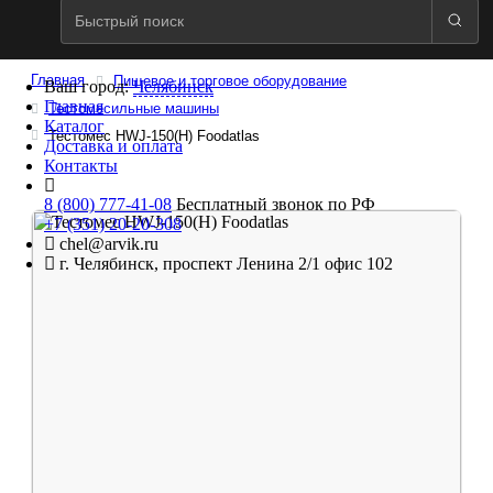
Главная
Пищевое и торговое оборудование
Ваш город:
Челябинск
Главная
Тестомесильные машины
Каталог
Тестомес HWJ-150(H) Foodatlas
Доставка и оплата
Контакты
8 (800) 777-41-08
Бесплатный звонок по РФ
+7 (351) 20-20-308
chel@arvik.ru
г. Челябинск, проспект Ленина 2/1 офис 102