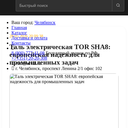
Ваш город:
Челябинск
Главная
Каталог
28.05.2026 20:09:38
Доставка и оплата
Контакты
Таль электрическая TOR SHA8:
8 (800) 777-41-08
Бесплатный звонок по РФ
европейская надежность для
+7 (351) 20-20-308
промышленных задач
chel@arvik.ru
г. Челябинск, проспект Ленина 2/1 офис 102