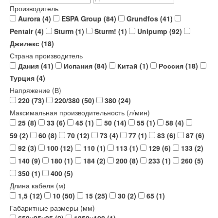
Производитель
Aurora
(4)
ESPA Group
(84)
Grundfos
(41)
Pentair
(4)
Sturm
(1)
Sturm!
(1)
Unipump
(92)
Джилекс
(18)
Страна производитель
Дания
(41)
Испания
(84)
Китай
(1)
Россия
(18)
Турция
(4)
Напряжение (В)
220
(73)
220/380
(50)
380
(24)
Максимальная производительность (л/мин)
25
(8)
33
(6)
45
(1)
50
(14)
55
(1)
58
(4)
59
(2)
60
(8)
70
(12)
73
(4)
77
(1)
83
(6)
87
(6)
92
(3)
100
(12)
110
(1)
113
(1)
129
(6)
133
(2)
140
(9)
180
(1)
184
(2)
200
(8)
233
(1)
260
(5)
350
(1)
400
(5)
Длина кабеля (м)
1,5
(12)
10
(50)
15
(25)
30
(2)
65
(1)
Габаритные размеры (мм)