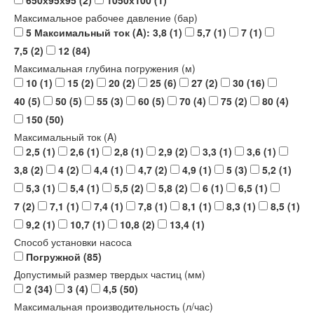
650х95х95
(2)
1050х100
(1)
Максимальное рабочее давление (бар)
5 Максимальный ток (A): 3,8
(1)
5,7
(1)
7
(1)
7,5
(2)
12
(84)
Максимальная глубина погружения (м)
10
(1)
15
(2)
20
(2)
25
(6)
27
(2)
30
(16)
40
(5)
50
(5)
55
(3)
60
(5)
70
(4)
75
(2)
80
(4)
150
(50)
Максимальный ток (A)
2,5
(1)
2,6
(1)
2,8
(1)
2,9
(2)
3,3
(1)
3,6
(1)
3,8
(2)
4
(2)
4,4
(1)
4,7
(2)
4,9
(1)
5
(3)
5,2
(1)
5,3
(1)
5,4
(1)
5,5
(2)
5,8
(2)
6
(1)
6,5
(1)
7
(2)
7,1
(1)
7,4
(1)
7,8
(1)
8,1
(1)
8,3
(1)
8,5
(1)
9,2
(1)
10,7
(1)
10,8
(2)
13,4
(1)
Способ установки насоса
Погружной
(85)
Допустимый размер твердых частиц (мм)
2
(34)
3
(4)
4,5
(50)
Максимальная производительность (л/час)