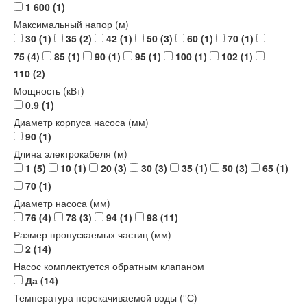
1 600
(1)
Максимальный напор (м)
30
(1)
35
(2)
42
(1)
50
(3)
60
(1)
70
(1)
75
(4)
85
(1)
90
(1)
95
(1)
100
(1)
102
(1)
110
(2)
Мощность (кВт)
0.9
(1)
Диаметр корпуса насоса (мм)
90
(1)
Длина электрокабеля (м)
1
(5)
10
(1)
20
(3)
30
(3)
35
(1)
50
(3)
65
(1)
70
(1)
Диаметр насоса (мм)
76
(4)
78
(3)
94
(1)
98
(11)
Размер пропускаемых частиц (мм)
2
(14)
Насос комплектуется обратным клапаном
Да
(14)
Температура перекачиваемой воды (°С)