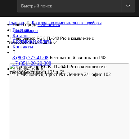
Главная
Контрольно-измерительные приборы
Ваш город:
Челябинск
Главная
Тепловизоры
Каталог
Тепловизор RGK TL-640 Pro в комплекте с
Доставка и оплата
телеобъективами 12° и 6°
Контакты
8 (800) 777-41-08
Бесплатный звонок по РФ
+7 (351) 20-20-308
chel@arvik.ru
г. Челябинск, проспект Ленина 2/1 офис 102