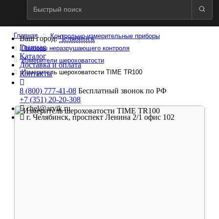
Главная
Контрольно-измерительные приборы
Ваш город:
Челябинск
Главная
Приборы неразрушающего контроля
Каталог
Измерители шероховатости
Доставка и оплата
Измеритель шероховатости TIME TR100
Контакты
8 (800) 777-41-08
Бесплатный звонок по РФ
+7 (351) 20-20-308
chel@arvik.ru
г. Челябинск, проспект Ленина 2/1 офис 102