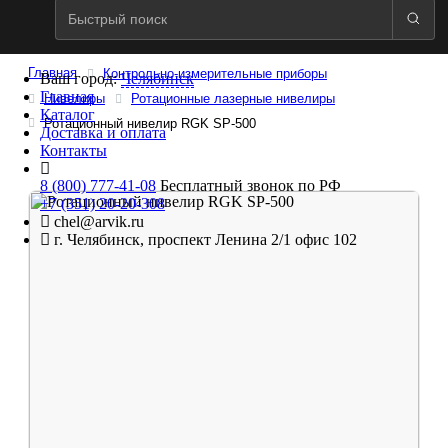
Главная
Контрольно-измерительные приборы
Ваш город:
Челябинск
Главная
Нивелиры
Ротационные лазерные нивелиры
Каталог
Ротационный нивелир RGK SP-500
Доставка и оплата
Контакты
8 (800) 777-41-08
Бесплатный звонок по РФ
+7 (351) 20-20-308
chel@arvik.ru
г. Челябинск, проспект Ленина 2/1 офис 102