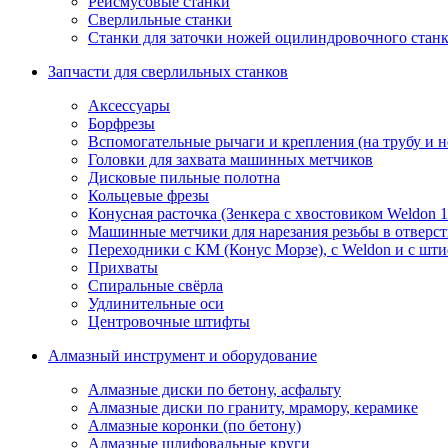
Рейсмусовые станки
Сверлильные станки
Станки для заточки ножей оцилиндровочного стан
Запчасти для сверлильных станков
Аксессуары
Борфрезы
Вспомогательные рычаги и крепления (на трубу и 
Головки для захвата машинных метчиков
Дисковые пильные полотна
Кольцевые фрезы
Конусная расточка (Зенкера с хвостовиком Weldon 
Машинные метчики для нарезания резьбы в отверс
Переходники с КМ (Конус Морзе), с Weldon и с шт
Прихваты
Спиральные свёрла
Удлинительные оси
Центровочные штифты
Алмазный инструмент и оборудование
Алмазные диски по бетону, асфальту
Алмазные диски по граниту, мрамору, керамике
Алмазные коронки (по бетону)
Алмазные шлифовальные круги