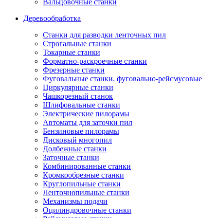
Вальцовочные станки
Деревообработка
Станки для разводки ленточных пил
Строгальные станки
Токарные станки
Форматно-раскроечные станки
Фрезерные станки
Фуговальные станки. фуговально-рейсмусовые
Циркулярные станки
Чашкорезный станок
Шлифовальные станки
Электрические пилорамы
Автоматы для заточки пил
Бензиновые пилорамы
Дисковый многопил
Долбежные станки
Заточные станки
Комбинированные станки
Кромкообрезные станки
Круглопильные станки
Ленточнопильные станки
Механизмы подачи
Оцилиндровочные станки