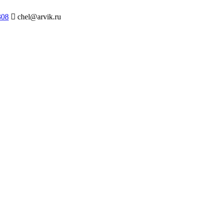
308
chel@arvik.ru