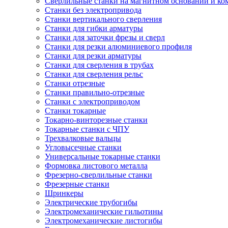
Сверлильные станки на магнитном основании и к
Станки без электропривода
Станки вертикального сверления
Станки для гибки арматуры
Станки для заточки фрезы и сверл
Станки для резки алюминиевого профиля
Станки для резки арматуры
Станки для сверления в трубах
Станки для сверления рельс
Станки отрезные
Станки правильно-отрезные
Станки с электроприводом
Станки токарные
Токарно-винторезные станки
Токарные станки с ЧПУ
Трехвалковые вальцы
Угловысечные станки
Универсальные токарные станки
Формовка листового металла
Фрезерно-сверлильные станки
Фрезерные станки
Шринкеры
Электрические трубогибы
Электромеханические гильотины
Электромеханические листогибы