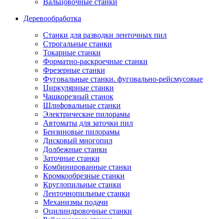
Вальцовочные станки
Деревообработка
Станки для разводки ленточных пил
Строгальные станки
Токарные станки
Форматно-раскроечные станки
Фрезерные станки
Фуговальные станки. фуговально-рейсмусовые
Циркулярные станки
Чашкорезный станок
Шлифовальные станки
Электрические пилорамы
Автоматы для заточки пил
Бензиновые пилорамы
Дисковый многопил
Долбежные станки
Заточные станки
Комбинированные станки
Кромкообрезные станки
Круглопильные станки
Ленточнопильные станки
Механизмы подачи
Оцилиндровочные станки