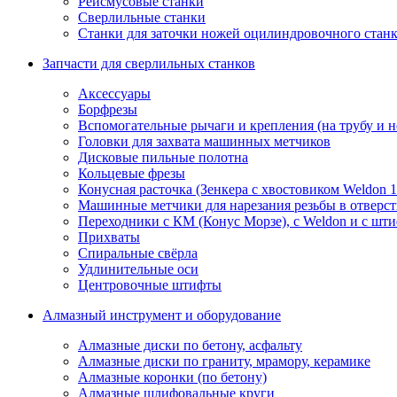
Рейсмусовые станки
Сверлильные станки
Станки для заточки ножей оцилиндровочного стан
Запчасти для сверлильных станков
Аксессуары
Борфрезы
Вспомогательные рычаги и крепления (на трубу и 
Головки для захвата машинных метчиков
Дисковые пильные полотна
Кольцевые фрезы
Конусная расточка (Зенкера с хвостовиком Weldon 
Машинные метчики для нарезания резьбы в отверс
Переходники с КМ (Конус Морзе), с Weldon и с шт
Прихваты
Спиральные свёрла
Удлинительные оси
Центровочные штифты
Алмазный инструмент и оборудование
Алмазные диски по бетону, асфальту
Алмазные диски по граниту, мрамору, керамике
Алмазные коронки (по бетону)
Алмазные шлифовальные круги