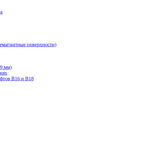
ка
немагнитные поверхности)
19 мм)
тиях
ифтов В16 и В18