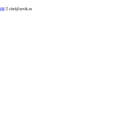
308
chel@arvik.ru