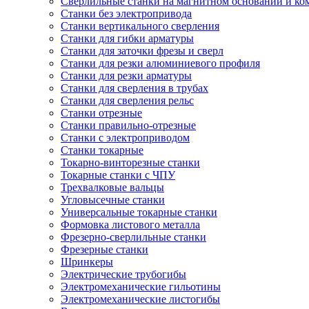
Сверлильные станки на магнитном основании и к
Станки без электропривода
Станки вертикального сверления
Станки для гибки арматуры
Станки для заточки фрезы и сверл
Станки для резки алюминиевого профиля
Станки для резки арматуры
Станки для сверления в трубах
Станки для сверления рельс
Станки отрезные
Станки правильно-отрезные
Станки с электроприводом
Станки токарные
Токарно-винторезные станки
Токарные станки с ЧПУ
Трехвалковые вальцы
Угловысечные станки
Универсальные токарные станки
Формовка листового металла
Фрезерно-сверлильные станки
Фрезерные станки
Шринкеры
Электрические трубогибы
Электромеханические гильотины
Электромеханические листогибы