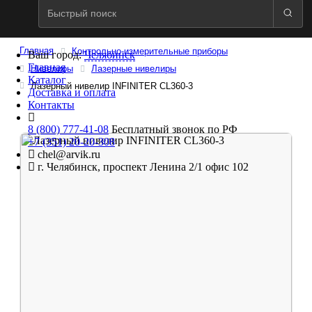
Главная
Контрольно-измерительные приборы
Ваш город:
Челябинск
Главная
Нивелиры
Лазерные нивелиры
Каталог
Лазерный нивелир INFINITER CL360-3
Доставка и оплата
Контакты
8 (800) 777-41-08
Бесплатный звонок по РФ
+7 (351) 20-20-308
chel@arvik.ru
г. Челябинск, проспект Ленина 2/1 офис 102