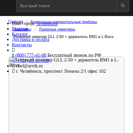
Главная
Контрольно-измерительные приборы
Ваш город:
Челябинск
Главная
Нивелиры
Лазерные нивелиры
Каталог
Лазерный нивелир GLL 2-50 + держатель BM1 в L-Boxx
Доставка и оплата
Контакты
8 (800) 777-41-08
Бесплатный звонок по РФ
+7 (351) 20-20-308
chel@arvik.ru
г. Челябинск, проспект Ленина 2/1 офис 102