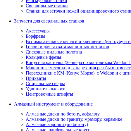
Рейсмусовые станки
Сверлильные станки
Станки для заточки ножей оцилиндровочного стан
Запчасти для сверлильных станков
Аксессуары
Борфрезы
Вспомогательные рычаги и крепления (на трубу и 
Головки для захвата машинных метчиков
Дисковые пильные полотна
Кольцевые фрезы
Конусная расточка (Зенкера с хвостовиком Weldon 
Машинные метчики для нарезания резьбы в отверс
Переходники с КМ (Конус Морзе), с Weldon и с шт
Прихваты
Спиральные свёрла
Удлинительные оси
Центровочные штифты
Алмазный инструмент и оборудование
Алмазные диски по бетону, асфальту
Алмазные диски по граниту, мрамору, керамике
Алмазные коронки (по бетону)
Алмазные шлифовальные круги