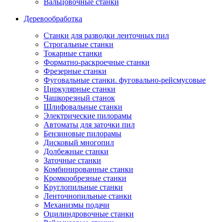
Вальцовочные станки
Деревообработка
Станки для разводки ленточных пил
Строгальные станки
Токарные станки
Форматно-раскроечные станки
Фрезерные станки
Фуговальные станки. фуговально-рейсмусовые
Циркулярные станки
Чашкорезный станок
Шлифовальные станки
Электрические пилорамы
Автоматы для заточки пил
Бензиновые пилорамы
Дисковый многопил
Долбежные станки
Заточные станки
Комбинированные станки
Кромкообрезные станки
Круглопильные станки
Ленточнопильные станки
Механизмы подачи
Оцилиндровочные станки