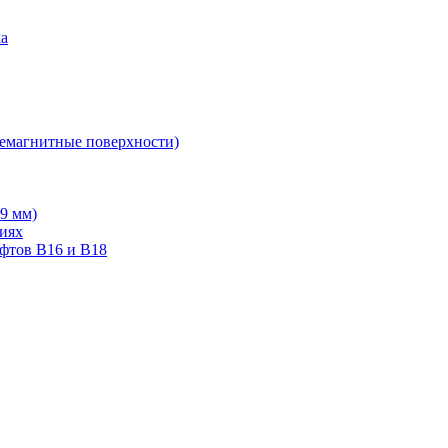
ка
немагнитные поверхности)
19 мм)
тиях
ифтов В16 и В18