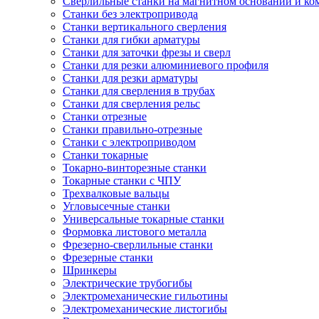
Сверлильные станки на магнитном основании и к
Станки без электропривода
Станки вертикального сверления
Станки для гибки арматуры
Станки для заточки фрезы и сверл
Станки для резки алюминиевого профиля
Станки для резки арматуры
Станки для сверления в трубах
Станки для сверления рельс
Станки отрезные
Станки правильно-отрезные
Станки с электроприводом
Станки токарные
Токарно-винторезные станки
Токарные станки с ЧПУ
Трехвалковые вальцы
Угловысечные станки
Универсальные токарные станки
Формовка листового металла
Фрезерно-сверлильные станки
Фрезерные станки
Шринкеры
Электрические трубогибы
Электромеханические гильотины
Электромеханические листогибы