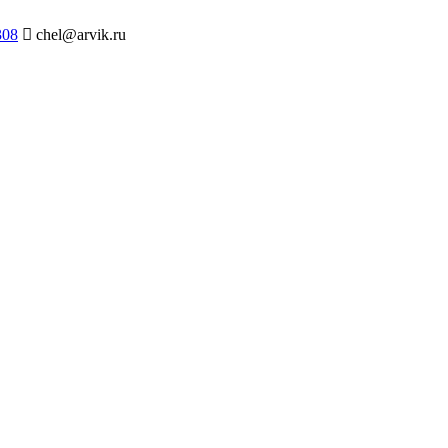
308
chel@arvik.ru