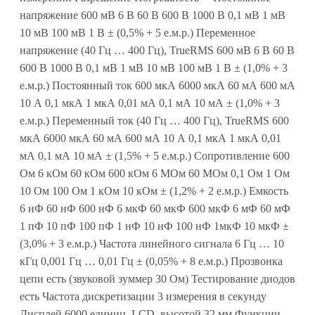
напряжение 600 мВ 6 В 60 В 600 В 1000 В 0,1 мВ 1 мВ
10 мВ 100 мВ 1 В ± (0,5% + 5 е.м.р.) Переменное
напряжение (40 Гц … 400 Гц), TrueRMS 600 мВ 6 В 60 В
600 В 1000 В 0,1 мВ 1 мВ 10 мВ 100 мВ 1 В ± (1,0% + 3
е.м.р.) Постоянный ток 600 мкА 6000 мкА 60 мА 600 мА
10 А 0,1 мкА 1 мкА 0,01 мА 0,1 мА 10 мА ± (1,0% + 3
е.м.р.) Переменный ток (40 Гц … 400 Гц), TrueRMS 600
мкА 6000 мкА 60 мА 600 мА 10 А 0,1 мкА 1 мкА 0,01
мА 0,1 мА 10 мА ± (1,5% + 5 е.м.р.) Сопротивление 600
Ом 6 кОм 60 кОм 600 кОм 6 МОм 60 МОм 0,1 Ом 1 Ом
10 Ом 100 Ом 1 кОм 10 кОм ± (1,2% + 2 е.м.р.) Емкость
6 нФ 60 нФ 600 нФ 6 мкФ 60 мкФ 600 мкФ 6 мФ 60 мФ
1 пФ 10 пФ 100 пФ 1 нФ 10 нФ 100 нФ 1мкФ 10 мкФ ±
(3,0% + 3 е.м.р.) Частота линейного сигнала 6 Гц … 10
кГц 0,001 Гц … 0,01 Гц ± (0,05% + 8 е.м.р.) Прозвонка
цепи есть (звуковой зуммер 30 Ом) Тестирование диодов
есть Частота дискретизации 3 измерения в секунду
Дисплей 6000 единиц, LCD, высотой 32 мм Функции