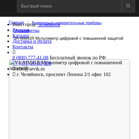
Главная
Контрольно-измерительные приборы
Ваш город:
Челябинск
Главная
Мультиметры
Каталог
VA-ММ41R Мультиметр цифровой с повышенной защитой
Доставка и оплата
Контакты
8 (800) 777-41-08
Бесплатный звонок по РФ
+7 (351) 20-20-308
chel@arvik.ru
г. Челябинск, проспект Ленина 2/1 офис 102