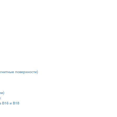
агнитные поверхности)
мм)
х
в В16 и В18