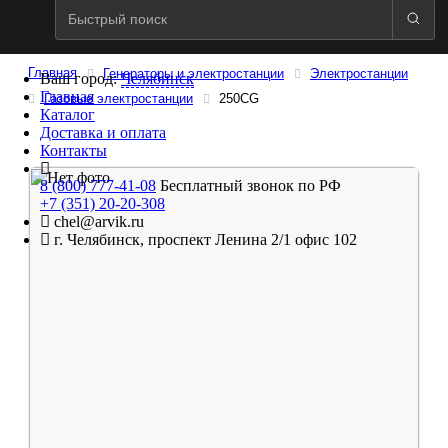
Главная
Генераторы и электростанции
Электростанции
Ваш город:
Челябинск
Главная
Газовые электростанции
250CG
Каталог
Доставка и оплата
Контакты
8 (800) 777-41-08
Бесплатный звонок по РФ
+7 (351) 20-20-308
chel@arvik.ru
г. Челябинск, проспект Ленина 2/1 офис 102