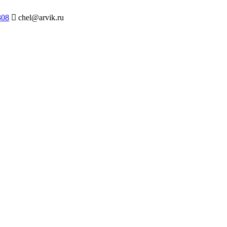
308
chel@arvik.ru