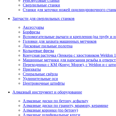
Рейсмусовые станки
Сверлильные станки
Станки для заточки ножей оцилиндровочного стан
Запчасти для сверлильных станков
Аксессуары
Борфрезы
Вспомогательные рычаги и крепления (на трубу и 
Головки для захвата машинных метчиков
Дисковые пильные полотна
Кольцевые фрезы
Конусная расточка (Зенкера с хвостовиком Weldon 
Машинные метчики для нарезания резьбы в отверс
Переходники с КМ (Конус Морзе), с Weldon и с шт
Прихваты
Спиральные свёрла
Удлинительные оси
Центровочные штифты
Алмазный инструмент и оборудование
Алмазные диски по бетону, асфальту
Алмазные диски по граниту, мрамору, керамике
Алмазные коронки (по бетону)
Алмазные шлифовальные круги