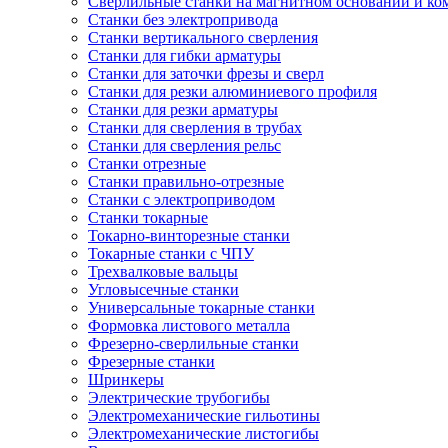
Сверлильные станки на магнитном основании и к
Станки без электропривода
Станки вертикального сверления
Станки для гибки арматуры
Станки для заточки фрезы и сверл
Станки для резки алюминиевого профиля
Станки для резки арматуры
Станки для сверления в трубах
Станки для сверления рельс
Станки отрезные
Станки правильно-отрезные
Станки с электроприводом
Станки токарные
Токарно-винторезные станки
Токарные станки с ЧПУ
Трехвалковые вальцы
Угловысечные станки
Универсальные токарные станки
Формовка листового металла
Фрезерно-сверлильные станки
Фрезерные станки
Шринкеры
Электрические трубогибы
Электромеханические гильотины
Электромеханические листогибы