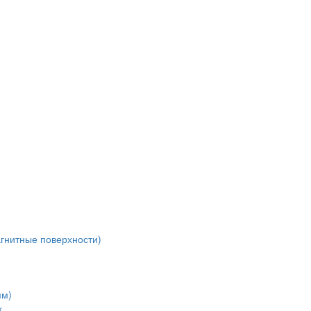
агнитные поверхности)
мм)
х